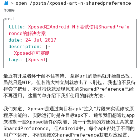
open /posts/xposed-art-n-sharedpreference
home
post
title
:
Xposed在Android N下尝试使用SharedPrefe
rence的解决方案
date
:
24 Jul 2017
description
:
|-
Xposed亦可赛艇
tags
:
[
Xposed
]
最近有开发者终于耐不住等待, 拿起art的源码就开始自己改.
虽然只是WIP, 但各路大神立刻就放出了卡刷包, 我也迫不及待
得尝了把鲜. 不过很快就发现原来的SharedPreference已经
不再适用, 这里简单介绍下我所使用的解决方法.
我们知道, Xposed是通过向目标apk"注入"片段来实现修改原
程序功能的, 实际运行时是在目标apk下. 通常我们想通过app
来控制一些Xposed插件的功能, 第一个想到的方便的工具就是
SharedPreference, 但Android中, 每个apk都处于不同的
用户下运行, 不能直接XSharedPreference获取对应设置.