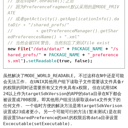
// 放在super.onPause();之后
// 因为PreferenceFragment默认采用的是MODE_PRIV
ATE
// 或者getActivity().getApplicationInfo().da
taDir + "/shared_prefs/"
//         + getPreferenceManager().getShar
edPreferencesName() + ".xml"
// 当然会被IDE警告, 当然别忘了测试file exist
new
File
(
"/data/data/"
+
PACKAGE_NAME
+
"/s
hared_prefs/"
+
PACKAGE_NAME
+
"_preference
s.xml"
).
setReadable
(
true
,
false
);
虽然解决了
MODE_WORLD_READABLE
, 不过这样在N中还是可能
会无法工作. 在UNIX其他用户组下读取子文件需要该文件具备r
的权限的同时还需要所有父文件夹具有x权限, 但在试用SDK
24以上作为targetSdkVersion的APP的data目录在N下都会
被设置成700权限, 即其他用户组没法获取该data文件夹下的
任何文件. 一个临时方便的解决方法是将targetSdkVerison
设置成23或者更小, 另一个可能可行的方法(暂未测试)是在前
面设置SharedPreference的xml的权限后将data目录设置
Excecutable(
setExecutable
).