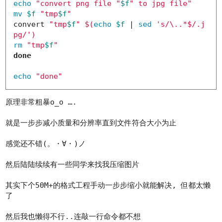
echo
"convert png file "
$f
" to jpg file"
mv
$f
"tmp
$f
"
convert 
"tmp
$f
"
$(
echo
$f
 | 
sed
's/\..*$/.j
pg/'
)
rm
"tmp
$f
"
done

echo
"done"
原理非常粗暴o_o ….
就是一步步减小质量和分辨率直到文件符合大小为止
感觉还不错(。・∀・)ノ
然后陆陆续续有一些同学来找我压缩图片
其实下个50M+的格式工程手动一步步缩小就能解决, 但都太懒
了
然后我也懒得不行..连敲一行命令都不想