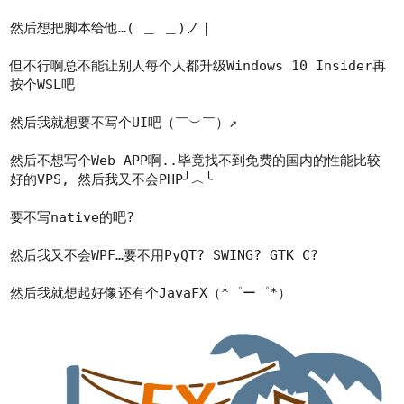
然后想把脚本给他…( ＿ ＿)ノ｜
但不行啊总不能让别人每个人都升级Windows 10 Insider再
按个WSL吧
然后我就想要不写个UI吧（￣︶￣）↗
然后不想写个Web APP啊..毕竟找不到免费的国内的性能比较
好的VPS, 然后我又不会PHP╯︿╰
要不写native的吧?
然后我又不会WPF…要不用PyQT? SWING? GTK C?
然后我就想起好像还有个JavaFX（*゜ー゜*）