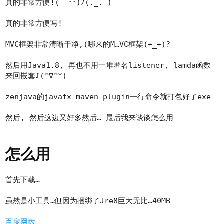
真的非常方便!( ´･･)ﾉ(._.`)
真的非常方便写!
MVC框架非常清晰干净,(哪来的M…VC框架(+_+)?
然后用Java1.8, 再也不用一堆匿名listener, lamda函数
来回嵌套♪(^∇^*)
zenjava的javafx-maven-plugin一行命令就打包好了exe
然后, 然后这边又好多然后… 最后我来谈谈怎么用
怎么用
首先下载…
虽然是小工具…但因为捆绑了Jre8巨大无比…40MB
百度网盘