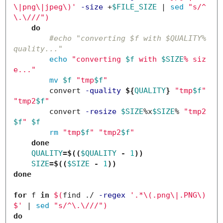
\|png\|jpeg\)'
-size
 +
$FILE_SIZE
 | 
sed
"s/^
\.\/
//"
)
do
#echo "converting $f with $QUALITY% 
quality..."
echo
"converting 
$f
 with 
$SIZE
% siz
e..."
mv
$f
"tmp
$f
"
        convert 
-quality
${
QUALITY
}
"tmp
$f
"
"tmp2
$f
"
        convert 
-resize
$SIZE
%x
$SIZE
% 
"tmp2
$f
"
$f
rm
"tmp
$f
"
"tmp2
$f
"
done

QUALITY
=
$((
$QUALITY
-
1
))
SIZE
=
$((
$SIZE
-
1
))
done

for 
f 
in
$(
find ./ 
-regex
'.*\(.png\|.PNG\)
$'
 | 
sed
"s/^
\.\/
//"
)