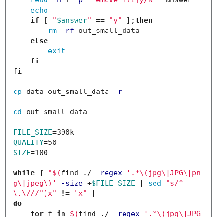
read
-n
 1 
-p
"remove it?[y/N]"
 answer

echo

if
[
"
$answer
"
==
"y"
]
;
then

rm
-rf
 out_small_data

else

exit

fi

fi

cp 
data out_small_data 
-r
cd 
out_small_data

FILE_SIZE
=
QUALITY
=
SIZE
=
100

while
[
"
$(
find ./ 
-regex
'.*\(jpg\|JPG\|pn
g\|jpeg\)'
-size
 +
$FILE_SIZE
 | 
sed
"s/^
\.\/
//"
)
x"
!=
"x"
]
do

    for 
f 
in
$(
find ./ 
-regex
'.*\(jpg\|JPG