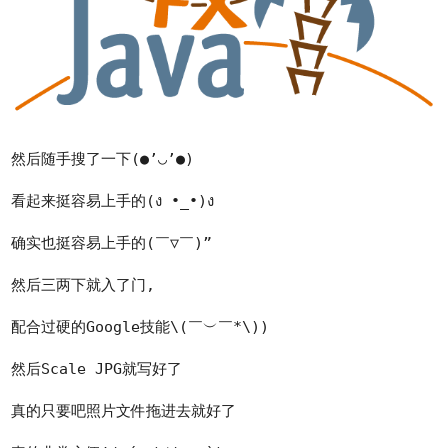
然后随手搜了一下(●’◡’●)
看起来挺容易上手的(ง •_•)ง
确实也挺容易上手的(￣▽￣)”
然后三两下就入了门,
配合过硬的Google技能\(￣︶￣*\))
然后Scale JPG就写好了
真的只要吧照片文件拖进去就好了