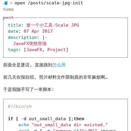
open /posts/scale-jpg-init
home
post
title
:
发一个小工具-Scale JPG
date
:
07 Apr 2017
description
:
|-
JavaFX突然登场
tags
:
[
JavaFX
, 
Project
]
前面全是废话, 直接跳到
怎么用
前几天在报自招, 照片材料文件限制真的非常麻烦啊…
于是我随手写了一串脚本:
#!/bin/sh
if
[
-d
 out_small_data 
]
;
then

echo
"out_small_data dir existed."